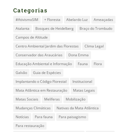
Categorias
#AtivismoSIM
+ Floresta
Abelardo Luz
Ameaçadas
Atalanta
Bosques de Heidelberg
Braço do Trombudo
Campos de Altitude
Centro Ambiental Jardim das Florestas
Clima Legal
Conservador das Araucárias
Dona Emma
Educação Ambiental e Informação
Fauna
Flora
Galvão
Guia de Espécies
Implantando o Código Florestal
Institucional
Mata Atlântica em Restauração
Matas Legais
Matas Sociais
Melíferas
Mobilização
Mudanças Climáticas
Nativas da Mata Atlântica
Notícias
Para fauna
Para paisagismo
Para restauração