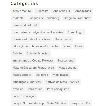
Categorias
#AtivismoSIM
+ Floresta
Abelardo Luz
Ameaçadas
Atalanta
Bosques de Heidelberg
Braço do Trombudo
Campos de Altitude
Centro Ambiental Jardim das Florestas
Clima Legal
Conservador das Araucárias
Dona Emma
Educação Ambiental e Informação
Fauna
Flora
Galvão
Guia de Espécies
Implantando o Código Florestal
Institucional
Mata Atlântica em Restauração
Matas Legais
Matas Sociais
Melíferas
Mobilização
Mudanças Climáticas
Nativas da Mata Atlântica
Notícias
Para fauna
Para paisagismo
Para restauração
Parque Natural Municipal Mata Atlântica
Parques e UCs