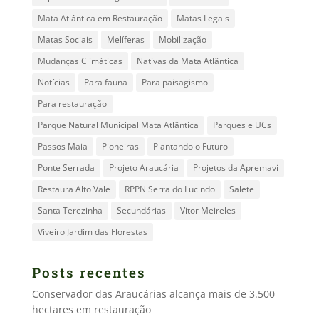
Mata Atlântica em Restauração
Matas Legais
Matas Sociais
Melíferas
Mobilização
Mudanças Climáticas
Nativas da Mata Atlântica
Notícias
Para fauna
Para paisagismo
Para restauração
Parque Natural Municipal Mata Atlântica
Parques e UCs
Passos Maia
Pioneiras
Plantando o Futuro
Ponte Serrada
Projeto Araucária
Projetos da Apremavi
Restaura Alto Vale
RPPN Serra do Lucindo
Salete
Santa Terezinha
Secundárias
Vitor Meireles
Viveiro Jardim das Florestas
Posts recentes
Conservador das Araucárias alcança mais de 3.500
hectares em restauração