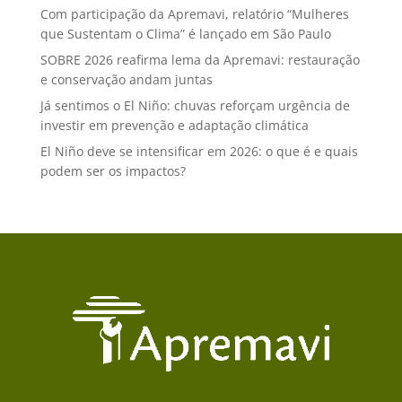
Com participação da Apremavi, relatório “Mulheres
que Sustentam o Clima” é lançado em São Paulo
SOBRE 2026 reafirma lema da Apremavi: restauração
e conservação andam juntas
Já sentimos o El Niño: chuvas reforçam urgência de
investir em prevenção e adaptação climática
El Niño deve se intensificar em 2026: o que é e quais
podem ser os impactos?