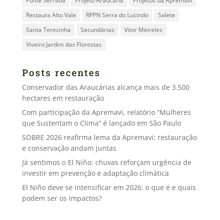
Ponte Serrada
Projeto Araucária
Projetos da Apremavi
Restaura Alto Vale
RPPN Serra do Lucindo
Salete
Santa Terezinha
Secundárias
Vitor Meireles
Viveiro Jardim das Florestas
Posts recentes
Conservador das Araucárias alcança mais de 3.500
hectares em restauração
Com participação da Apremavi, relatório “Mulheres
que Sustentam o Clima” é lançado em São Paulo
SOBRE 2026 reafirma lema da Apremavi: restauração
e conservação andam juntas
Já sentimos o El Niño: chuvas reforçam urgência de
investir em prevenção e adaptação climática
El Niño deve se intensificar em 2026: o que é e quais
podem ser os impactos?