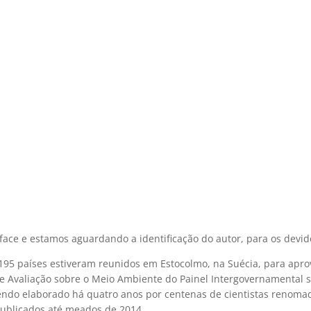
o face e estamos aguardando a identificação do autor, para os devido
95 países estiveram reunidos em Estocolmo, na Suécia, para aprov
de Avaliação sobre o Meio Ambiente do Painel Intergovernamental 
sendo elaborado há quatro anos por centenas de cientistas renom
publicados até meados de 2014.