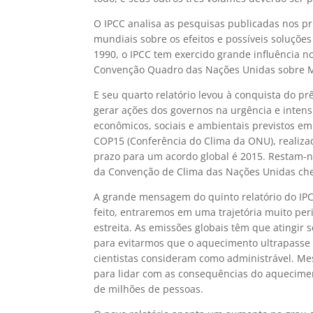
O IPCC analisa as pesquisas publicadas nos pr
mundiais sobre os efeitos e possíveis soluçõe
1990, o IPCC tem exercido grande influência n
Convenção Quadro das Nações Unidas sobre Mud
E seu quarto relatório levou à conquista do p
gerar ações dos governos na urgência e inten
econômicos, sociais e ambientais previstos e
COP15 (Conferência do Clima da ONU), realiz
prazo para um acordo global é 2015. Restam-n
da Convenção de Clima das Nações Unidas cheg
A grande mensagem do quinto relatório do IPCC
feito, entraremos em uma trajetória muito per
estreita. As emissões globais têm que atingir
para evitarmos que o aquecimento ultrapasse
cientistas consideram como administrável. Me
para lidar com as consequências do aquecimen
de milhões de pessoas.