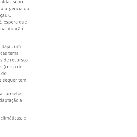
Unidas sobre
 a urgência do
ça). O
2, espera que
sua atuação
Itajaí, um
icas tema
es de recursos
s (cerca de
a do
ue sequer tem
ar projetos,
adaptação a
climáticas, e