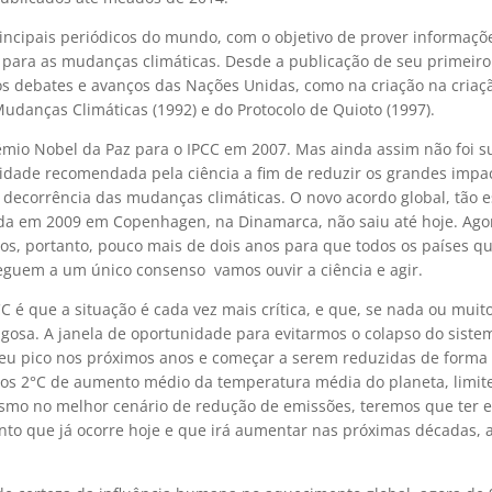
incipais periódicos do mundo, com o objetivo de prover informaçõe
s para as mudanças climáticas. Desde a publicação de seu primeiro
os debates e avanços das Nações Unidas, como na criação na criaç
anças Climáticas (1992) e do Protocolo de Quioto (1997).
rêmio Nobel da Paz para o IPCC em 2007. Mas ainda assim não foi su
sidade recomendada pela ciência a fim de reduzir os grandes impa
m decorrência das mudanças climáticas. O novo acordo global, tão 
ada em 2009 em Copenhagen, na Dinamarca, não saiu até hoje. Ago
os, portanto, pouco mais de dois anos para que todos os países q
uem a um único consenso  vamos ouvir a ciência e agir.
 é que a situação é cada vez mais crítica, e que, se nada ou muit
igosa. A janela de oportunidade para evitarmos o colapso do sistem
 seu pico nos próximos anos e começar a serem reduzidas de forma
 os 2°C de aumento médio da temperatura média do planeta, limit
smo no melhor cenário de redução de emissões, teremos que ter e
to que já ocorre hoje e que irá aumentar nas próximas décadas, a