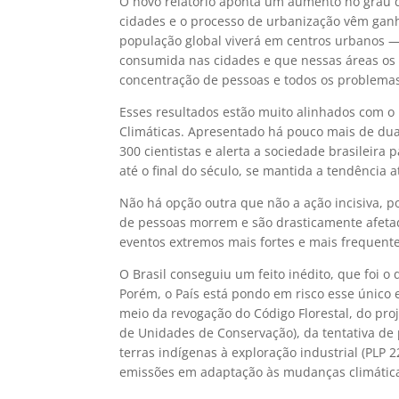
O novo relatório aponta um aumento no grau d
cidades e o processo de urbanização vêm ganh
população global viverá em centros urbanos —
consumida nas cidades e que nessas áreas os 
concentração de pessoas e todos os problemas 
Esses resultados estão muito alinhados com o 
Climáticas. Apresentado há pouco mais de dua
300 cientistas e alerta a sociedade brasileir
até o final do século, se mantida a tendência 
Não há opção outra que não a ação incisiva, p
de pessoas morrem e são drasticamente afetada
eventos extremos mais fortes e mais frequente
O Brasil conseguiu um feito inédito, que foi
Porém, o País está pondo em risco esse único 
meio da revogação do Código Florestal, do proj
de Unidades de Conservação), da tentativa de p
terras indígenas à exploração industrial (PLP 
emissões em adaptação às mudanças climática