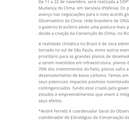
De 11 a 22 de novembro, será realizada a COP
Mudança do Clima  em Varsóvia (Polônia). Os
avanço nas negociações para o novo acordo glo
Observatório do Clima, rede brasileira de ON
o governo brasileiro adote uma postura mais
desde a criação da Convenção do Clima, no Ri
A realidade climática no Brasil é de seca ext
tornado no sul de São Paulo, entre outros eve
prioritário para os grandes planos de desenvo
a serem investidos em infraestrutura, planos 
70% dos investimentos do País), planos safra 
desenvolvimento de baixo carbono. Temos um 
seus potenciais impactos positivos monitora
contingenciados  fundo esse criado pelo gove
estudos e empreendimentos que visem à mitig
seus efeitos.
*André Ferretti é coordenador Geral do Observ
coordenador de Estratégias de Conservação da