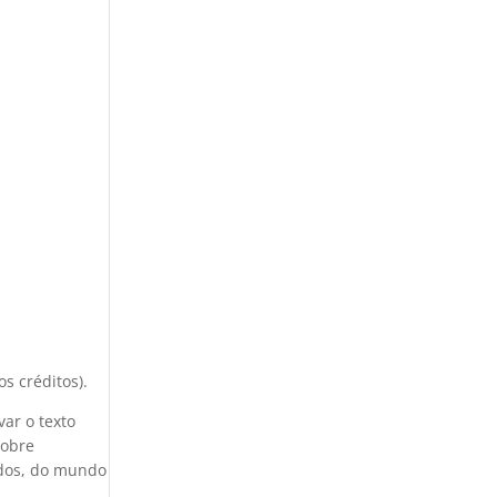
s créditos).
ar o texto
sobre
ados, do mundo