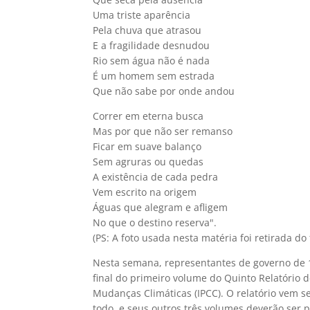
Uma triste aparência
Pela chuva que atrasou
E a fragilidade desnudou
Rio sem água não é nada
É um homem sem estrada
Que não sabe por onde andou
Correr em eterna busca
Mas por que não ser remanso
Ficar em suave balanço
Sem agruras ou quedas
A existência de cada pedra
Vem escrito na origem
Águas que alegram e afligem
No que o destino reserva".
(PS: A foto usada nesta matéria foi retirada d
Nesta semana, representantes de governo de 1
final do primeiro volume do Quinto Relatório 
Mudanças Climáticas (IPCC). O relatório vem 
todo, e seus outros três volumes deverão ser 