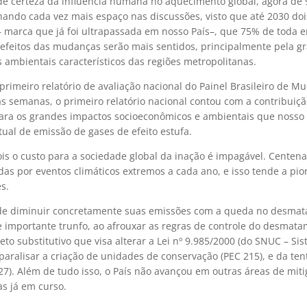
e certeza da influência humana no aquecimento global, agora de 
ando cada vez mais espaço nas discussões, visto que até 2030 doi
 marca que já foi ultrapassada em nosso País–, que 75% de toda e
efeitos das mudanças serão mais sentidos, principalmente pela g
ambientais característicos das regiões metropolitanas.
primeiro relatório de avaliação nacional do Painel Brasileiro de M
s semanas, o primeiro relatório nacional contou com a contribuiç
a para os grandes impactos socioeconômicos e ambientais que nosso 
atual de emissão de gases de efeito estufa.
ois o custo para a sociedade global da inação é impagável. Centen
s por eventos climáticos extremos a cada ano, e isso tende a pio
s.
 o de diminuir concretamente suas emissões com a queda no desma
e importante trunfo, ao afrouxar as regras de controle do desmata
eto substitutivo que visa alterar a Lei nº 9.985/2000 (do SNUC – Si
aralisar a criação de unidades de conservação (PEC 215), e da tent
227). Além de tudo isso, o País não avançou em outras áreas de mit
s já em curso.