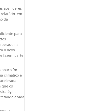
s aos líderes
 relatório, em
ão da
ficiente para
ctos
esperado na
ra o novo
ue fazem parte
o pouco for
a climático é
 acelerada
e que os
stratégias
fetando a vida