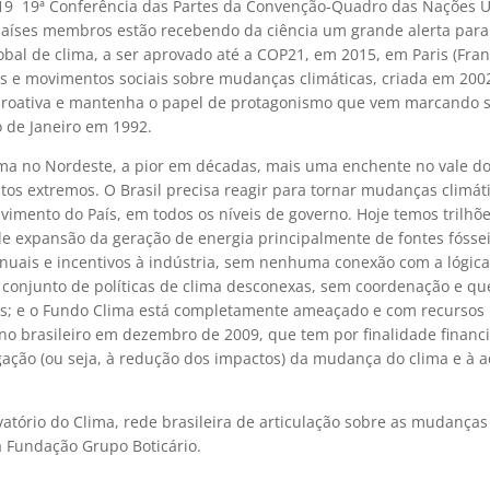
19  19ª Conferência das Partes da Convenção-Quadro das Nações 
 países membros estão recebendo da ciência um grande alerta para
bal de clima, a ser aprovado até a COP21, em 2015, em Paris (Fran
Gs e movimentos sociais sobre mudanças climáticas, criada em 200
 proativa e mantenha o papel de protagonismo que vem marcando 
o de Janeiro em 1992.
rema no Nordeste, a pior em décadas, mais uma enchente no vale do 
ntos extremos. O Brasil precisa reagir para tornar mudanças climát
lvimento do País, em todos os níveis de governo. Hoje temos trilhõ
de expansão da geração de energia principalmente de fontes fóssei
anuais e incentivos à indústria, sem nenhuma conexão com a lógic
conjunto de políticas de clima desconexas, sem coordenação e q
dos; e o Fundo Clima está completamente ameaçado e com recursos
rno brasileiro em dezembro de 2009, que tem por finalidade financi
ação (ou seja, à redução dos impactos) da mudança do clima e à 
atório do Clima, rede brasileira de articulação sobre as mudanças 
 Fundação Grupo Boticário.