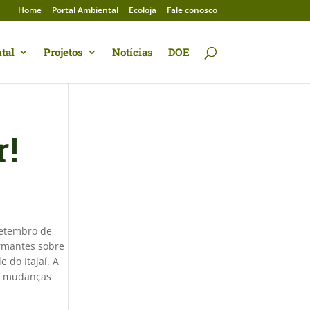
Home
Portal Ambiental
Ecoloja
Fale conosco
tal
Projetos
Notícias
DOE
r!
setembro de
armantes sobre
 do Itajaí. A
as mudanças