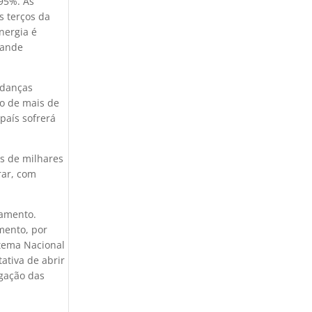
95%. As
s terços da
nergia é
rande
udanças
ão de mais de
país sofrerá
as de milhares
rar, com
tamento.
mento, por
stema Nacional
ativa de abrir
igação das