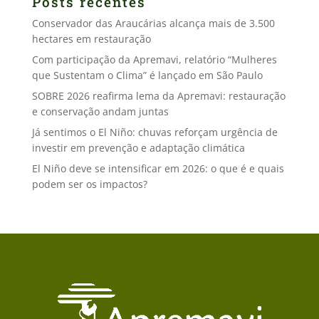
Posts recentes
Conservador das Araucárias alcança mais de 3.500
hectares em restauração
Com participação da Apremavi, relatório “Mulheres
que Sustentam o Clima” é lançado em São Paulo
SOBRE 2026 reafirma lema da Apremavi: restauração
e conservação andam juntas
Já sentimos o El Niño: chuvas reforçam urgência de
investir em prevenção e adaptação climática
El Niño deve se intensificar em 2026: o que é e quais
podem ser os impactos?