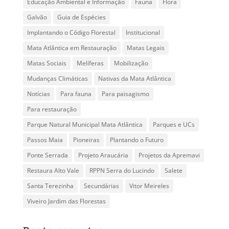
Educação Ambiental e Informação
Fauna
Flora
Galvão
Guia de Espécies
Implantando o Código Florestal
Institucional
Mata Atlântica em Restauração
Matas Legais
Matas Sociais
Melíferas
Mobilização
Mudanças Climáticas
Nativas da Mata Atlântica
Notícias
Para fauna
Para paisagismo
Para restauração
Parque Natural Municipal Mata Atlântica
Parques e UCs
Passos Maia
Pioneiras
Plantando o Futuro
Ponte Serrada
Projeto Araucária
Projetos da Apremavi
Restaura Alto Vale
RPPN Serra do Lucindo
Salete
Santa Terezinha
Secundárias
Vitor Meireles
Viveiro Jardim das Florestas