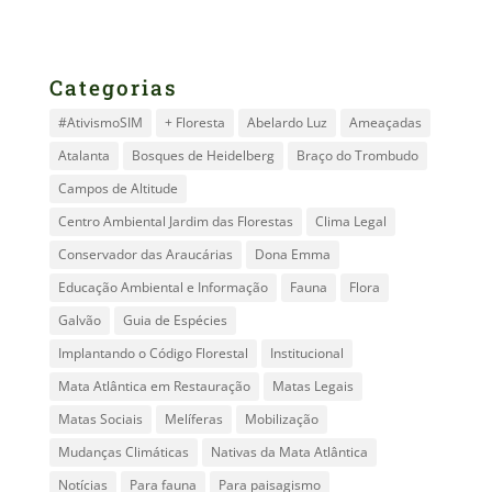
Categorias
#AtivismoSIM
+ Floresta
Abelardo Luz
Ameaçadas
Atalanta
Bosques de Heidelberg
Braço do Trombudo
Campos de Altitude
Centro Ambiental Jardim das Florestas
Clima Legal
Conservador das Araucárias
Dona Emma
Educação Ambiental e Informação
Fauna
Flora
Galvão
Guia de Espécies
Implantando o Código Florestal
Institucional
Mata Atlântica em Restauração
Matas Legais
Matas Sociais
Melíferas
Mobilização
Mudanças Climáticas
Nativas da Mata Atlântica
Notícias
Para fauna
Para paisagismo