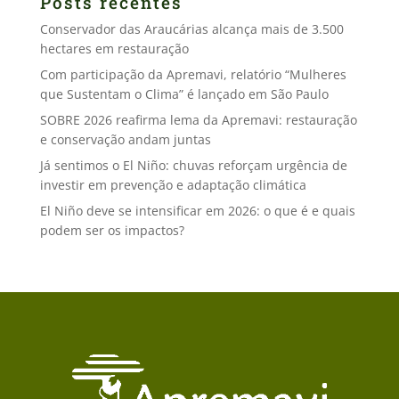
Posts recentes
Conservador das Araucárias alcança mais de 3.500
hectares em restauração
Com participação da Apremavi, relatório “Mulheres
que Sustentam o Clima” é lançado em São Paulo
SOBRE 2026 reafirma lema da Apremavi: restauração
e conservação andam juntas
Já sentimos o El Niño: chuvas reforçam urgência de
investir em prevenção e adaptação climática
El Niño deve se intensificar em 2026: o que é e quais
podem ser os impactos?