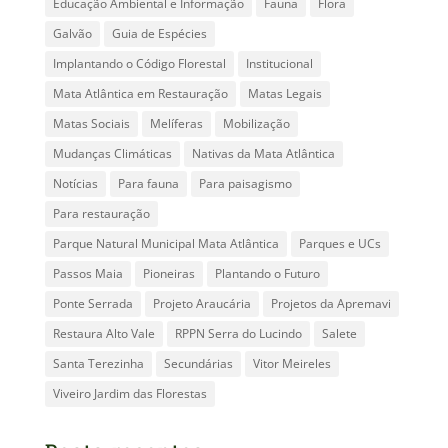
Educação Ambiental e Informação
Fauna
Flora
Galvão
Guia de Espécies
Implantando o Código Florestal
Institucional
Mata Atlântica em Restauração
Matas Legais
Matas Sociais
Melíferas
Mobilização
Mudanças Climáticas
Nativas da Mata Atlântica
Notícias
Para fauna
Para paisagismo
Para restauração
Parque Natural Municipal Mata Atlântica
Parques e UCs
Passos Maia
Pioneiras
Plantando o Futuro
Ponte Serrada
Projeto Araucária
Projetos da Apremavi
Restaura Alto Vale
RPPN Serra do Lucindo
Salete
Santa Terezinha
Secundárias
Vitor Meireles
Viveiro Jardim das Florestas