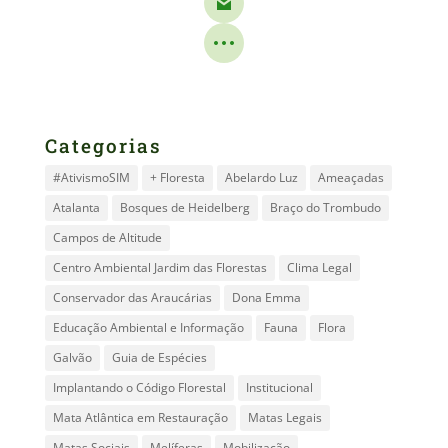
Categorias
#AtivismoSIM
+ Floresta
Abelardo Luz
Ameaçadas
Atalanta
Bosques de Heidelberg
Braço do Trombudo
Campos de Altitude
Centro Ambiental Jardim das Florestas
Clima Legal
Conservador das Araucárias
Dona Emma
Educação Ambiental e Informação
Fauna
Flora
Galvão
Guia de Espécies
Implantando o Código Florestal
Institucional
Mata Atlântica em Restauração
Matas Legais
Matas Sociais
Melíferas
Mobilização