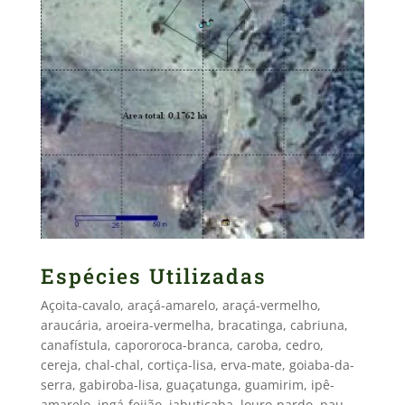
Espécies Utilizadas
Açoita-cavalo, araçá-amarelo, araçá-vermelho,
araucária, aroeira-vermelha, bracatinga, cabriuna,
canafístula, capororoca-branca, caroba, cedro,
cereja, chal-chal, cortiça-lisa, erva-mate, goiaba-da-
serra, gabiroba-lisa, guaçatunga, guamirim, ipê-
amarelo, ingá-feijão, jabuticaba, louro-pardo, pau-