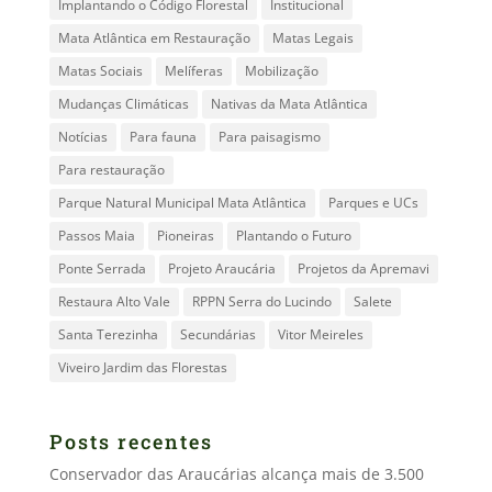
Implantando o Código Florestal
Institucional
Mata Atlântica em Restauração
Matas Legais
Matas Sociais
Melíferas
Mobilização
Mudanças Climáticas
Nativas da Mata Atlântica
Notícias
Para fauna
Para paisagismo
Para restauração
Parque Natural Municipal Mata Atlântica
Parques e UCs
Passos Maia
Pioneiras
Plantando o Futuro
Ponte Serrada
Projeto Araucária
Projetos da Apremavi
Restaura Alto Vale
RPPN Serra do Lucindo
Salete
Santa Terezinha
Secundárias
Vitor Meireles
Viveiro Jardim das Florestas
Posts recentes
Conservador das Araucárias alcança mais de 3.500