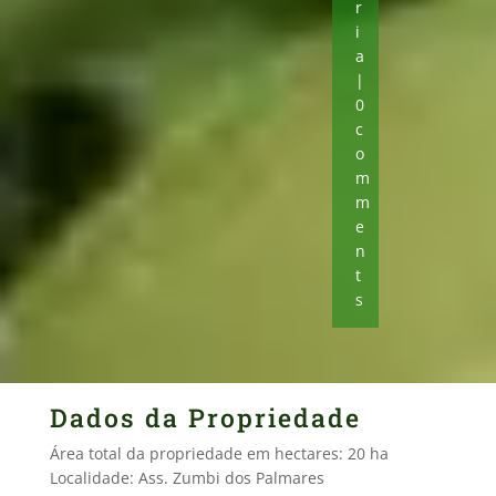
r
i
a
|
0
c
o
m
m
e
n
t
s
Dados da Propriedade
Área total da propriedade em hectares: 20 ha
Localidade: Ass. Zumbi dos Palmares