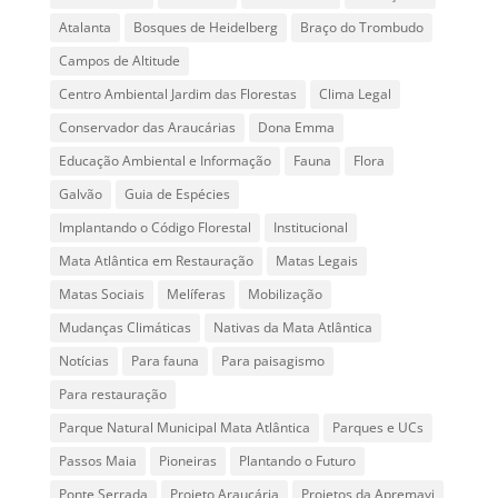
Atalanta
Bosques de Heidelberg
Braço do Trombudo
Campos de Altitude
Centro Ambiental Jardim das Florestas
Clima Legal
Conservador das Araucárias
Dona Emma
Educação Ambiental e Informação
Fauna
Flora
Galvão
Guia de Espécies
Implantando o Código Florestal
Institucional
Mata Atlântica em Restauração
Matas Legais
Matas Sociais
Melíferas
Mobilização
Mudanças Climáticas
Nativas da Mata Atlântica
Notícias
Para fauna
Para paisagismo
Para restauração
Parque Natural Municipal Mata Atlântica
Parques e UCs
Passos Maia
Pioneiras
Plantando o Futuro
Ponte Serrada
Projeto Araucária
Projetos da Apremavi