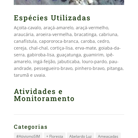
Espécies Utilizadas
Açoita-cavalo, araçá-amarelo, araçá-vermelho,
araucária, aroeira-vermelha, bracatinga, cabriuna,
canafístula, capororoca-branca, caroba, cedro,
cereja, chal-chal, cortiça-lisa, erva-mate, goiaba-da-
serra, gabiroba-lisa, guaçatunga, guamirim, ipê-
amarelo, ingá-feijão, jabuticaba, louro-pardo, pau-
andrade, pessegueiro-bravo, pinhero-bravo, pitanga,
tarumã e uvaia.
Atividades e
Monitoramento
Categorias
#AtivismoSIM
+ Floresta
Abelardo Luz
Ameaçadas