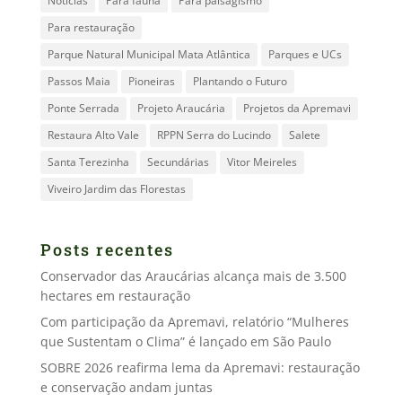
Notícias
Para fauna
Para paisagismo
Para restauração
Parque Natural Municipal Mata Atlântica
Parques e UCs
Passos Maia
Pioneiras
Plantando o Futuro
Ponte Serrada
Projeto Araucária
Projetos da Apremavi
Restaura Alto Vale
RPPN Serra do Lucindo
Salete
Santa Terezinha
Secundárias
Vitor Meireles
Viveiro Jardim das Florestas
Posts recentes
Conservador das Araucárias alcança mais de 3.500
hectares em restauração
Com participação da Apremavi, relatório “Mulheres
que Sustentam o Clima” é lançado em São Paulo
SOBRE 2026 reafirma lema da Apremavi: restauração
e conservação andam juntas