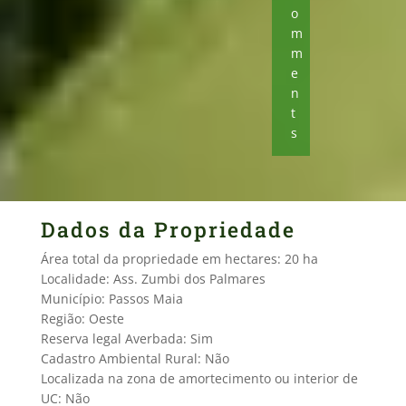
o
m
m
e
n
t
s
Dados da Propriedade
Área total da propriedade em hectares: 20 ha
Localidade: Ass. Zumbi dos Palmares
Município: Passos Maia
Região: Oeste
Reserva legal Averbada: Sim
Cadastro Ambiental Rural: Não
Localizada na zona de amortecimento ou interior de
UC: Não