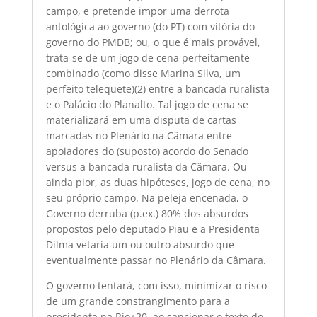
campo, e pretende impor uma derrota
antológica ao governo (do PT) com vitória do
governo do PMDB; ou, o que é mais provável,
trata-se de um jogo de cena perfeitamente
combinado (como disse Marina Silva, um
perfeito telequete)(2) entre a bancada ruralista
e o Palácio do Planalto. Tal jogo de cena se
materializará em uma disputa de cartas
marcadas no Plenário na Câmara entre
apoiadores do (suposto) acordo do Senado
versus a bancada ruralista da Câmara. Ou
ainda pior, as duas hipóteses, jogo de cena, no
seu próprio campo. Na peleja encenada, o
Governo derruba (p.ex.) 80% dos absurdos
propostos pelo deputado Piau e a Presidenta
Dilma vetaria um ou outro absurdo que
eventualmente passar no Plenário da Câmara.
O governo tentará, com isso, minimizar o risco
de um grande constrangimento para a
presidenta na Rio+20, ao sancionar o texto do