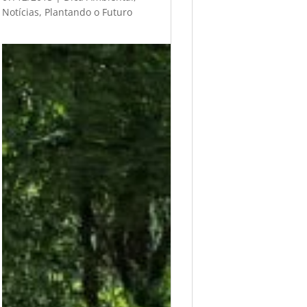
Notícias
,
Plantando o Futuro
F
a