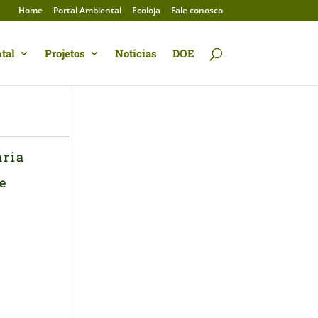
Home
Portal Ambiental
Ecoloja
Fale conosco
tal
Projetos
Notícias
DOE
ária
e