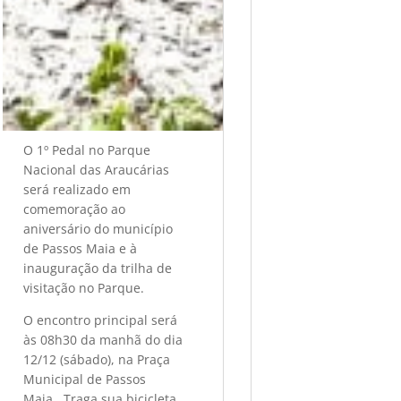
a
l
d
O 1º Pedal no Parque
a
Nacional das Araucárias
será realizado em
comemoração ao
s
aniversário do município
de Passos Maia e à
inauguração da trilha de
A
visitação no Parque.
O encontro principal será
r
às 08h30 da manhã do dia
12/12 (sábado), na Praça
Municipal de Passos
Maia. Traga sua bicicleta