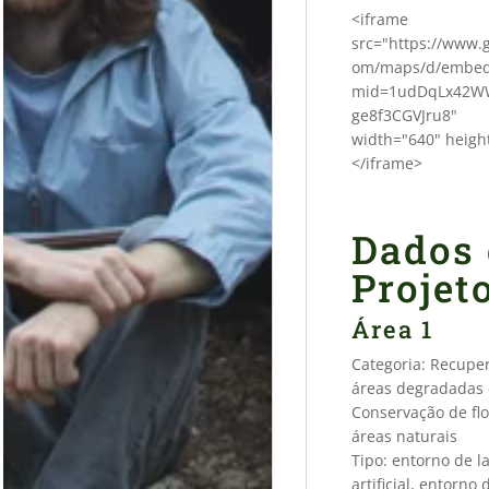
<iframe
ç
src="https://www.
om/maps/d/embe
ã
mid=1udDqLx42W
ge8f3CGVJru8"
width="640" heigh
o
</iframe>
a
Dados
Projet
m
Área 1
i
b
Categoria: Recupe
áreas degradadas
Conservação de flo
i
áreas naturais
Tipo: entorno de l
artificial, entorno 