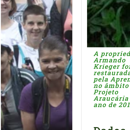
i
c
a
ç
A proprie
Armando
Krieger fo
ã
restaurad
pela Apre
no âmbito
o
Projeto
Araucária
ano de 201
d