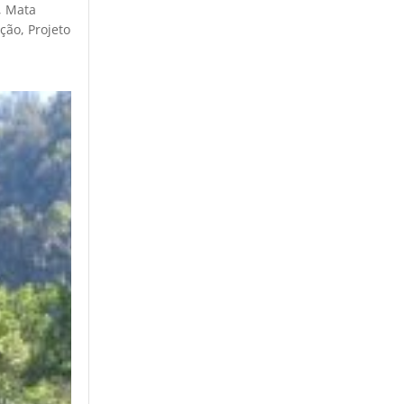
,
Mata
ação
,
Projeto
L
a