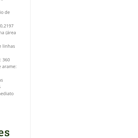
z
k
io de
 0,2197
o
ha (área
 linhas
p
: 360
e arame:
f
as
5
mediato
es