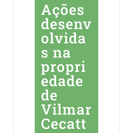
Ações
desenv
olvida
s na
propri
edade
de
Vilmar
Cecatt