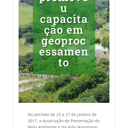
u
capacita
ção em
geoproc
essamen
to
No período de 23 a 27 de janeiro de
2017, a Associação de Preservação do
Meio Ambiente e da Vida (Apremavi)